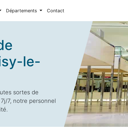
Départements
Contact
de
isy-le-
utes sortes de
7j/7, notre personnel
ité.