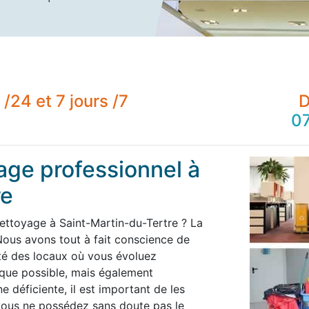
/24 et 7 jours /7
D
07
age professionnel à
re
nettoyage à Saint-Martin-du-Tertre ? La
ous avons tout à fait conscience de
té des locaux où vous évoluez
 que possible, mais également
 déficiente, il est important de les
 vous ne possédez sans doute pas le