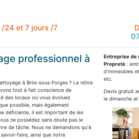
/24 et 7 jours /7
D
07
age professionnel à
Entreprise de 
Propreté
: ent
d'immeubles et
etc.
ettoyage à Briis-sous-Forges ? La nôtre
ons tout à fait conscience de
Devis gratuit a
té des locaux où vous évoluez
le dimanche et 
 que possible, mais également
 déficiente, il est important de les
 vous ne possédez sans doute pas le
enre de tâche. Nous ne demandons qu'à
savoir-faire, ainsi que notre