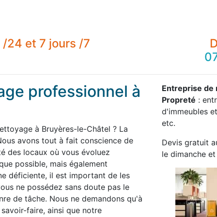
/24 et 7 jours /7
D
07
age professionnel à
Entreprise de
Propreté
: ent
d'immeubles et
etc.
nettoyage à Bruyères-le-Châtel ? La
ous avons tout à fait conscience de
Devis gratuit a
té des locaux où vous évoluez
le dimanche et 
 que possible, mais également
 déficiente, il est important de les
 vous ne possédez sans doute pas le
enre de tâche. Nous ne demandons qu'à
savoir-faire, ainsi que notre