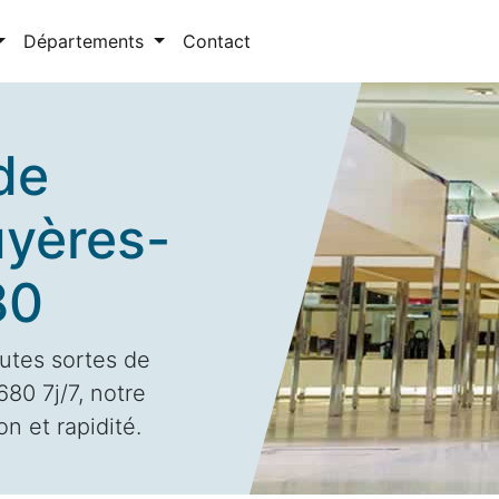
Départements
Contact
de
uyères-
80
utes sortes de
80 7j/7, notre
n et rapidité.