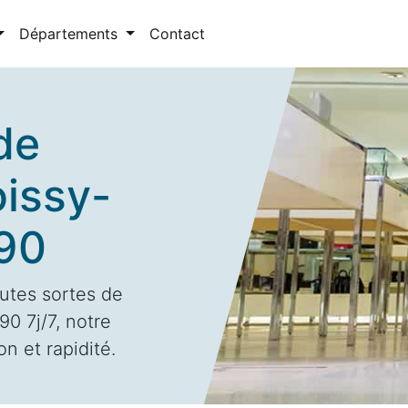
Départements
Contact
de
oissy-
290
utes sortes de
0 7j/7, notre
n et rapidité.