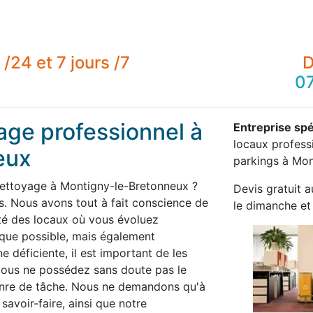
/24 et 7 jours /7
D
07
age professionnel à
Entreprise spé
locaux professi
eux
parkings à Mon
nettoyage à Montigny-le-Bretonneux ?
Devis gratuit a
 Nous avons tout à fait conscience de
le dimanche et 
té des locaux où vous évoluez
 que possible, mais également
 déficiente, il est important de les
 vous ne possédez sans doute pas le
enre de tâche. Nous ne demandons qu'à
savoir-faire, ainsi que notre