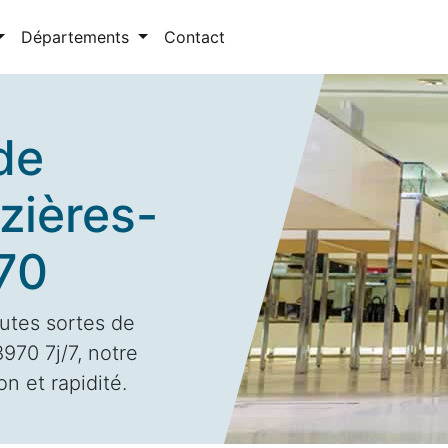
Départements
Contact
de
zières-
70
utes sortes de
970 7j/7, notre
n et rapidité.