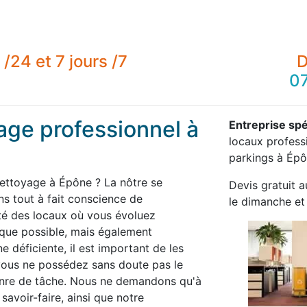
/24 et 7 jours /7
D
07
age professionnel à
Entreprise spé
locaux professi
parkings à Épô
nettoyage à Épône ? La nôtre se
Devis gratuit a
 tout à fait conscience de
le dimanche et 
té des locaux où vous évoluez
 que possible, mais également
 déficiente, il est important de les
 vous ne possédez sans doute pas le
enre de tâche. Nous ne demandons qu'à
savoir-faire, ainsi que notre