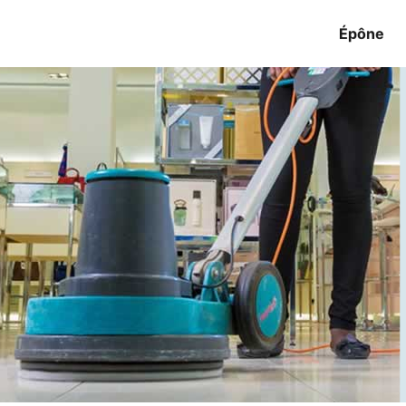
Épône