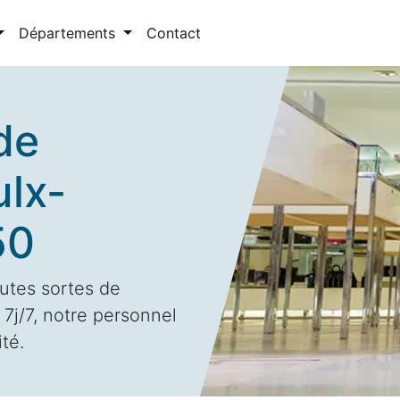
Départements
Contact
de
ulx-
50
utes sortes de
7j/7, notre personnel
ité.