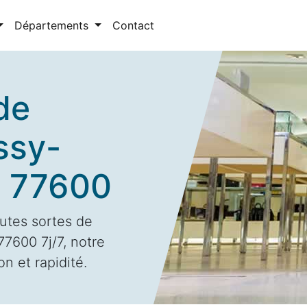
Départements
Contact
de
ssy-
s 77600
utes sortes de
7600 7j/7, notre
n et rapidité.