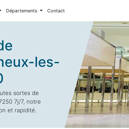
Départements
Contact
de
neux-les-
0
utes sortes de
250 7j/7, notre
n et rapidité.