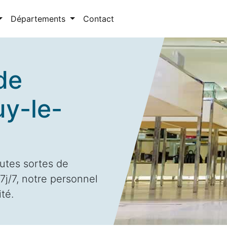
Départements
Contact
de
uy-le-
utes sortes de
j/7, notre personnel
ité.